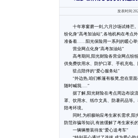
发表时间:202
十年寒窗磨一剑,六月沙场试锋芒。6
纷化身“高考加油站”,各地机构在考点外
准备着……阳光保险用一系列的暖心举
营业网点化身“高考加油站”
高考期间,阳光财险各营业网点纷纷
供免费饮用水、防护口罩、手机充电、
驻点陪伴的“爱心服务站”
“外边热,咱们帐篷有板凳,您在里面坐
随时喊我.....”
据了解,阳光财险在考点周边布设流
罩、饮用水、纸巾文具、防暑药品等。
陪考环境。
同时,为积极响应考生家长需求,阳
防范诈骗等知识,有效缓解了考生家长
一辆辆整装待发“爱心送考车”
“特别开心通过了选拔,成为爱心助