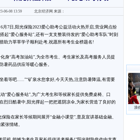
3-06-08 13:59
北京经济网
来源：
月7日,阳光保险2023爱心助考公益活动火热开启,营业网点纷
搭起“爱心服务站”,还有一支支整装待发的“爱心助考车队”时刻
措助力莘莘学子顺利赴考,祝愿所有考生金榜题名!
化身“高考加油站”,为全市考生、考生家长及高考服务人员提
防暑药品供应等暖心服务。
着等吧......”“矿泉水您拿好,今天天热,注意防暑降温,有需要
动“爱心服务站”,为广大考生和等候家长提供免费桌椅、口
在烈日酷暑中,阳光撑起一把把遮阴凉伞,为家长营造了良好的
浪
光保险在家长等候期间展开“金融小课堂”,普及宣讲基础金融、
的紧张情绪。
考司机,能够为考生及家长提供送考服务!”阳光财险焦作中支查