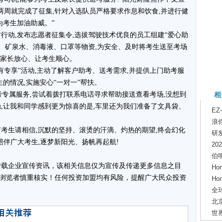
两周就完成了征集,针对入选队员严格要求作息和饮食,并进行健
为考生加油助威。”
行动,发布志愿者征集令,选拔驾驶技术优良的员工组建“爱心助
文具、矿泉水、消毒液、口罩等物资,为安全、及时将考生送至考场
让家长放心、让考生顺心。
有专享”活动,主动了解客户助考、送考需求,并提供上门助考服
生的情况,实施安心“一对一”帮扶。
考专属服务,尝试着拨打联系电话寻求帮助接送查看考场,没想到
相
稳,让我和同学感到更为惊喜的是,车里还为我们准备了文具袋、
EZ
浪
有考生请相信,沉默的坚持、滚烫的汗滴、灼热的期望,终会幻化
研
陪伴广大考生,逐梦新阳光、扬帆再起航!
2
伯
载企业宣传资讯，该相关信息仅为宣传及传递更多信息之目
H
浏览者慎重核实！任何投资加盟均有风险，提醒广大民众投资
H
全
北
世