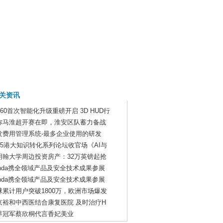
关资讯
-60首次智能化升级重磅开启 3D HUD行
你马淮超开赛在即，淮安区队蓄力备战
发费用管理系统-最多企业使用的研发
025港大知识转化系列论坛收官场《AI与
明翰大学周边投资房产：32万英镑起抢
onda携全领域产品及安全技术成果参展
onda携全领域产品及安全技术成果参展
球累计用户突破1800万，欧洲市场爆发
京裕和中西医结合康复医院 及时治疗H
界冠军蔡欣桐代言香妃美业