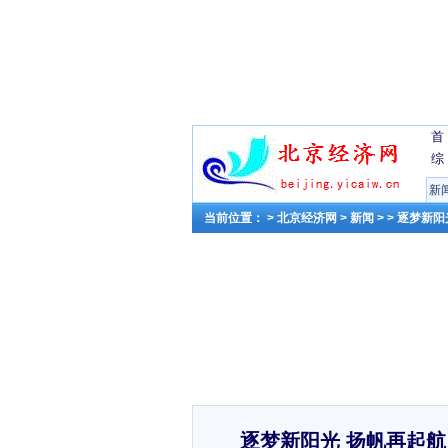
首
综
新
当前位置： >
北京经济网
>
新闻
> > 逐梦新
逐梦新阳光 扬帆再起航