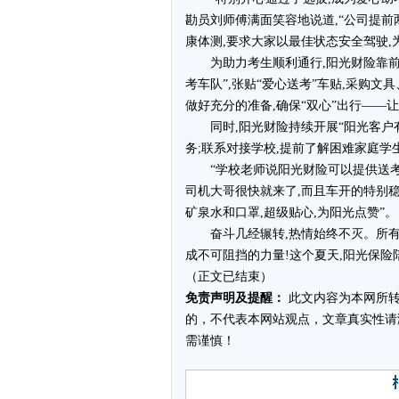
勘员刘师傅满面笑容地说道,“公司提前
康体测,要求大家以最佳状态安全驾驶,
为助力考生顺利通行,阳光财险靠前
考车队”,张贴“爱心送考”车贴,采购
做好充分的准备,确保“双心”出行——
同时,阳光财险持续开展“阳光客户
务;联系对接学校,提前了解困难家庭学
“学校老师说阳光财险可以提供送
司机大哥很快就来了,而且车开的特别
矿泉水和口罩,超级贴心,为阳光点赞”。
奋斗几经辗转,热情始终不灭。所
成不可阻挡的力量!这个夏天,阳光保险
（正文已结束）
免责声明及提醒：
此文内容为本网所转
的，不代表本网站观点，文章真实性请
需谨慎！