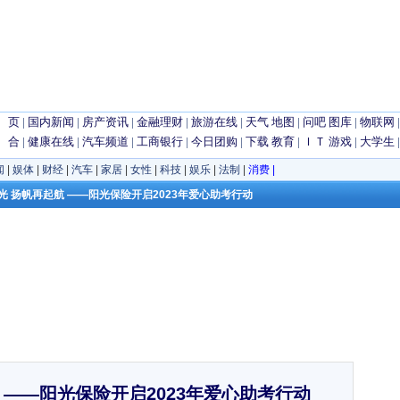
 页
|
国内新闻
|
房产资讯
|
金融理财
|
旅游在线
|
天气
地图
|
问吧
图库
|
物联网
 合
|
健康在线
|
汽车频道
|
工商银行
|
今日团购
|
下载
教育
|
ＩＴ
游戏
|
大学生
闻
|
娱体
|
财经
|
汽车
|
家居
|
女性
|
科技
|
娱乐
|
法制
|
消费
|
阳光 扬帆再起航 ——阳光保险开启2023年爱心助考行动
 ——阳光保险开启2023年爱心助考行动